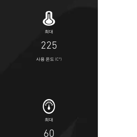
​최대
225
사용 온도 (C°)
​최대
60